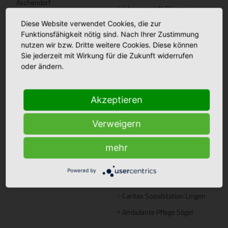
Aschendorf
Johannesstift Dörpen
+
Diese Website verwendet Cookies, die zur
Johannesstift Papenburg
Facebook
+
Funktionsfähigkeit nötig sind. Nach Ihrer Zustimmung
Matthias Haus Lohne
+
Bonifatius Hospital Lingen
+
nutzen wir bzw. Dritte weitere Cookies. Diese können
Sie jederzeit mit Wirkung für die Zukunft widerrufen
Mutter Teresa Haus Lingen
+
Borromäus Hospital Leer
+
oder ändern.
Hümmling Hospital Sögel
+
Tagespflege
Marien Hospital Papenburg
+
Maria Anna Haus Lengerich
+
Akzeptieren
Aschendorf
Verweigern
Instagram
St. Bonifatius
+
mehr
Hospitalgesellschaft
Ambulante Pflege
Powered by
Caritas Altenhilfe Emsland
+
Caritas Sozialstation Lingen
+
Ambulante Pflege Sögel
+